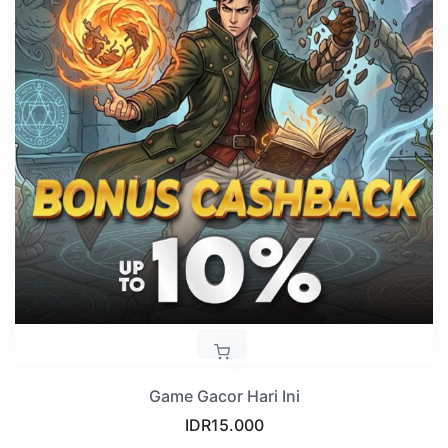
Game Gacor Hari Ini
Regular
IDR15.000
price