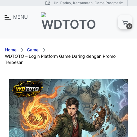
Jln. Parlay, Kecamatan. Game Pragmatic
MENU
0
Home
Game
WDTOTO – Login Platform Game Daring dengan Promo
Terbesar