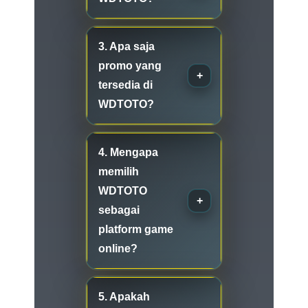
3. Apa saja
promo yang
tersedia di
WDTOTO?
4. Mengapa
memilih
WDTOTO
sebagai
platform game
online?
5. Apakah