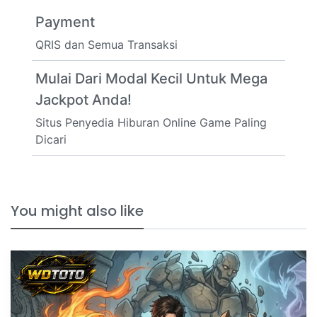
Payment
QRIS dan Semua Transaksi
Mulai Dari Modal Kecil Untuk Mega
Jackpot Anda!
Situs Penyedia Hiburan Online Game Paling
Dicari
You might also like