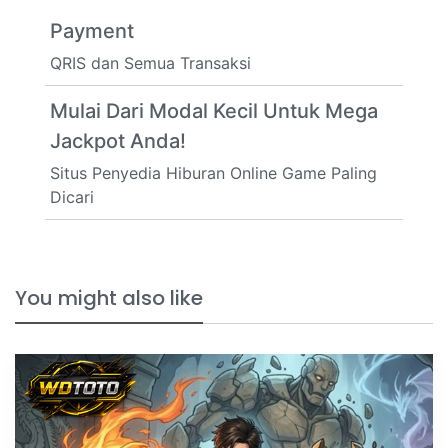
Payment
QRIS dan Semua Transaksi
Mulai Dari Modal Kecil Untuk Mega
Jackpot Anda!
Situs Penyedia Hiburan Online Game Paling
Dicari
You might also like