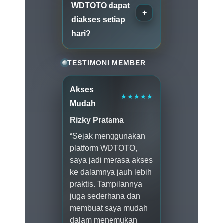
WDTOTO dapat
diakses setiap
hari?
TESTIMONI MEMBER
Akses
★★★★★
Mudah
Rizky Pratama
“Sejak menggunakan
platform WDTOTO,
saya jadi merasa akses
ke dalamnya jauh lebih
praktis. Tampilannya
juga sederhana dan
membuat saya mudah
dalam menemukan