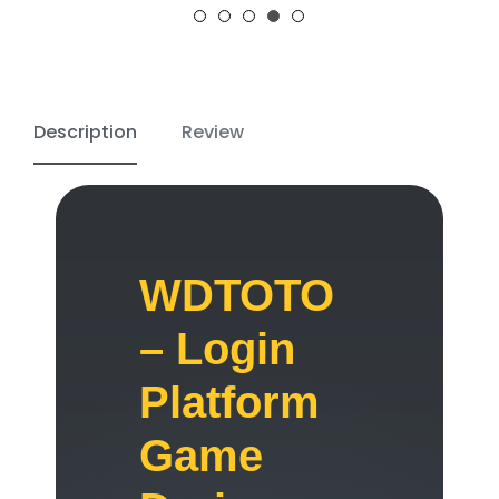
Description
Review
WDTOTO
– Login
Platform
Game