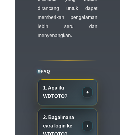
dirancang untuk dapat
memberikan pengalaman
lebih seru dan
menyenangkan.
FAQ
1. Apa itu
WDTOTO?
2. Bagaimana
cara login ke
WDTOTO?