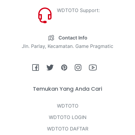
WDTOTO Support:
Contact Info
Jln. Parlay, Kecamatan. Game Pragmatic
Fb
Tw
Pin
Ins
You
Temukan Yang Anda Cari
WDTOTO
WDTOTO LOGIN
WDTOTO DAFTAR