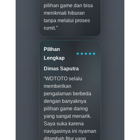
pilihan game dan bisa
menikmati hiburan
tanpa melalui proses
rumit.”
Pilihan
★★★★★
Lengkap
Dimas Saputra
“WDTOTO selalu
memberikan
pengalaman berbeda
dengan banyaknya
pilihan game daring
yang sangat menarik.
Saya suka karena
navigasinya ini nyaman
ditambah fitur yang