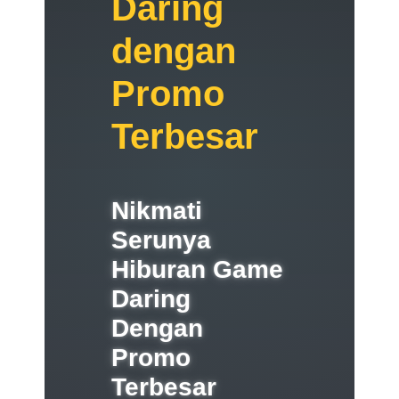
Daring
dengan
Promo
Terbesar
Nikmati
Serunya
Hiburan Game
Daring
Dengan
Promo
Terbesar