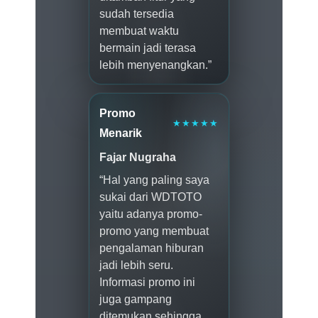
sudah tersedia
membuat waktu
bermain jadi terasa
lebih menyenangkan.”
Promo
★★★★★
Menarik
Fajar Nugraha
“Hal yang paling saya
sukai dari WDTOTO
yaitu adanya promo-
promo yang membuat
pengalaman hiburan
jadi lebih seru.
Informasi promo ini
juga gampang
ditemukan sehingga