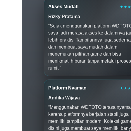
Akses Mudah
★★
Rizky Pratama
“Sejak menggunakan platform WDTOT
saya jadi merasa akses ke dalamnya ja
lebih praktis. Tampilannya juga sederh
dan membuat saya mudah dalam
menemukan pilihan game dan bisa
menikmati hiburan tanpa melalui proses
rumit.”
Platform Nyaman
★★
Andika Wijaya
“Menggunakan WDTOTO terasa nyama
karena platformnya berjalan stabil juga
memiliki tampilan modern. Koleksi gam
disini juga membuat saya memiliki ban