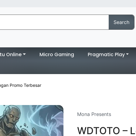
Search
tu Online
Micro Gaming
Pragmatic Play
ngan Promo Terbesar
Mona Presents
WDTOTO – Lo