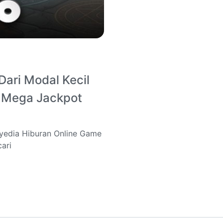
Dari Modal Kecil
 Mega Jackpot
nyedia Hiburan Online Game
cari