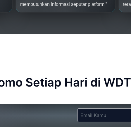
membutuhkan informasi seputar platform.”
ter
omo Setiap Hari di WD