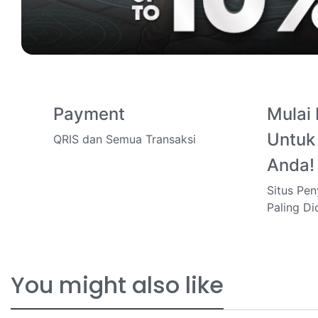
Payment
Mulai 
Untuk
QRIS dan Semua Transaksi
Anda!
Situs Pe
Paling Di
You might also like