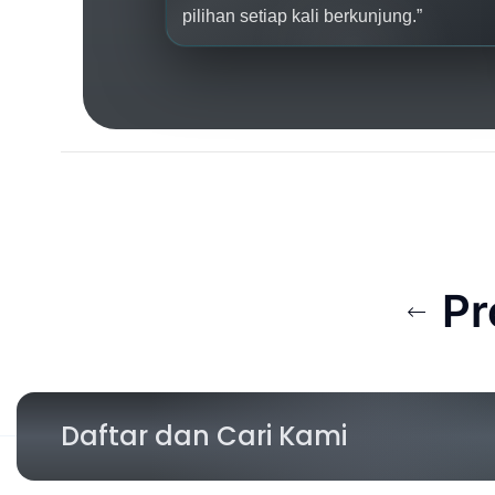
pilihan setiap kali berkunjung.”
Pr
Daftar dan Cari Kami